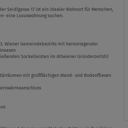
der Seidlgasse 17 ist ein idealer Wohnort für Menschen,
en- eine Luxuswohnung suchen.
s 3. Wiener Gemeindebezirks mit hervorragender
rünoasen
eßenden Sockelleisten im Altwiener Gründerzeitstil
tärräumen mit großflächigen Wand- und Bodenfliesen
 Fernwärmeanschluss
aus