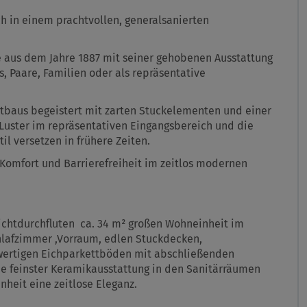
ch in einem prachtvollen, generalsanierten
 aus dem Jahre 1887 mit seiner gehobenen Ausstattung
, Paare, Familien oder als repräsentative
ltbaus begeistert mit zarten Stuckelementen und einer
e Luster im repräsentativen Eingangsbereich und die
il versetzen in frühere Zeiten.
omfort und Barrierefreiheit im zeitlos modernen
lichtdurchfluten ca. 34 m² großen Wohneinheit im
lafzimmer ,Vorraum, edlen Stuckdecken,
ertigen Eichparkettböden mit abschließenden
wie feinster Keramikausstattung in den Sanitärräumen
nheit eine zeitlose Eleganz.