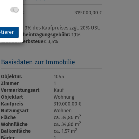
Kaufpreis:
319.000,00 €
Provision:
3% des Kaufpreises zzgl. 20% USt.
ptieren
Grundbucheintragungsgebühr:
1,1%
Grunderwerbsteuer:
3,5%
Basisdaten zur Immobilie
Objektnr.
1045
Zimmer
1
Vermarktungsart
Kauf
Objektart
Wohnung
Kaufpreis
319.000,00 €
Nutzungsart
Wohnen
2
Fläche
ca. 34,86 m
2
Wohnfläche
ca. 34,86 m
2
Balkonfläche
ca. 1,57 m
Bäder
1