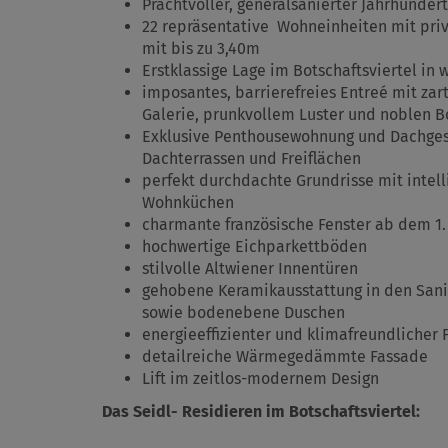
Prachtvoller, generalsanierter Jahrhunde
22 repräsentative Wohneinheiten mit pr
mit bis zu 3,40m
Erstklassige Lage im Botschaftsviertel in 
imposantes, barrierefreies Entreé mit zar
Galerie, prunkvollem Luster und noblen Bo
Exklusive Penthousewohnung und Dachge
Dachterrassen und Freiflächen
perfekt durchdachte Grundrisse mit intel
Wohnküchen
charmante französische Fenster ab dem 1
hochwertige Eichparkettböden
stilvolle Altwiener Innentüren
gehobene Keramikausstattung in den Sani
sowie bodenebene Duschen
energieeffizienter und klimafreundlicher
detailreiche Wärmegedämmte Fassade
Lift im zeitlos-modernem Design
Das Seidl- Residieren im Botschaftsviertel: