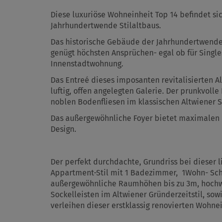
Diese luxuriöse Wohneinheit Top 14 befindet si
Jahrhundertwende Stilaltbaus.
Das historische Gebäude der Jahrhundertwende
genügt höchsten Ansprüchen- egal ob für Singles
Innenstadtwohnung.
Das Entreé dieses imposanten revitalisierten A
luftig, offen angelegten Galerie. Der prunkvoll
noblen Bodenfliesen im klassischen Altwiener St
Das außergewöhnliche Foyer bietet maximalen K
Design.
Der perfekt durchdachte, Grundriss bei dieser 
Appartment-Stil mit 1 Badezimmer, 1Wohn- Sch
außergewöhnliche Raumhöhen bis zu 3m, hochw
Sockelleisten im Altwiener Gründerzeitstil, so
verleihen dieser erstklassig renovierten Wohnei