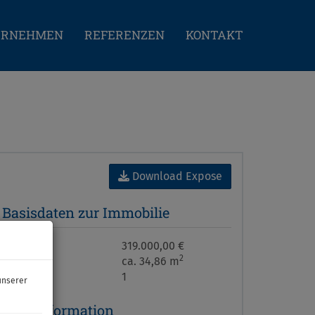
ERNEHMEN
REFERENZEN
KONTAKT
Download Expose
Basisdaten zur Immobilie
Kaufpreis
319.000,00 €
2
Fläche
ca. 34,86 m
Zimmer
1
unserer
Preisinformation