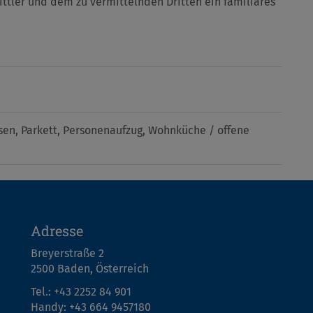
ttler und dem zu vermittelnden Dritten ein familiäres
sen
Parkett
Personenaufzug
Wohnküche / offene
Adresse
Breyerstraße 2
2500 Baden, Österreich
Tel.:
+43 2252 84 901
Handy:
+43 664 9457180