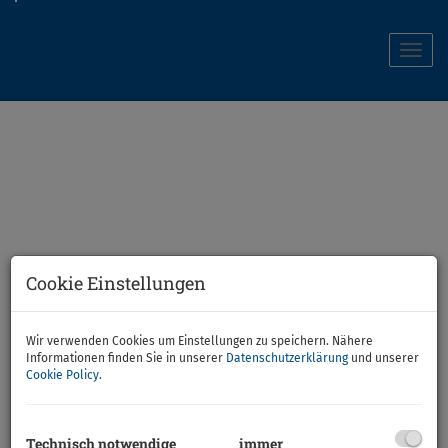
Navi
Cookie Einstellungen
Wir verwenden Cookies um Einstellungen zu speichern. Nähere
Willkommen bei JAN-
Informationen finden Sie in unserer
Datenschutzerklärung
und unserer
Cookie Policy
.
BAU Immobilien
Technisch notwendige
immer